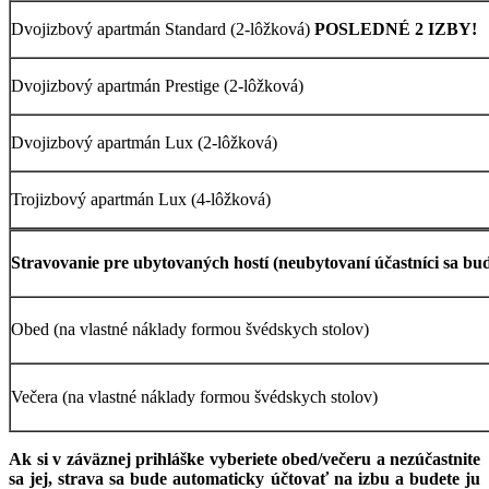
Dvojizbový apartmán Standard (2-lôžková)
POSLEDNÉ 2 IZBY!
Dvojizbový apartmán Prestige (2-lôžková)
Dvojizbový apartmán Lux (2-lôžková)
Trojizbový apartmán Lux (4-lôžková)
Stravovanie pre ubytovaných hostí (neubytovaní účastníci sa 
Obed (na vlastné náklady formou švédskych stolov)
Večera (na vlastné náklady formou švédskych stolov)
Ak si v záväznej prihláške vyberiete obed/večeru a nezúčastnite
sa jej, strava sa bude automaticky účtovať na izbu a budete ju