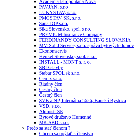
Academia Istropolitana Nova
PAVJAN, s.r.o
LUKYSTAV, s.r.o.
PMGSTAV SK, s.r.o.
SanaTOP s.r.o.
Sika Slovensko, spol. s r.o.
PREMIUM Insurance Company
FERDINANDY CONSULTING SLOVAKIA
MM Solid Service, s.r.o. správa bytových domov
Ekonomservis
Henkel Slovensko, spol. s.r.o.
INSTALL - MONT s. r. o.
SBD-stavby
Stabar SPOL sk s.r.o.
Cemix s.r.o.
Riadny člen
Čestný člen
Čestný člen
SVB a NP, Internátna 5626, Banská Bystrica
VSD, s.r.o.
Alumistr SE
Bytové družstvo Humenné
MK-SBD s.r.o.
Prečo sa stať členom ?
Chcem sa opýtať k členstvu