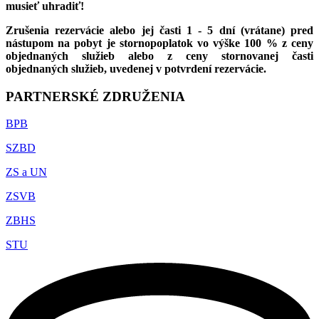
musieť uhradiť!
Zrušenia rezervácie alebo jej časti 1 - 5 dní (vrátane) pred
nástupom na pobyt je stornopoplatok vo výške 100 % z ceny
objednaných služieb alebo z ceny stornovanej časti
objednaných služieb, uvedenej v potvrdení rezervácie.
PARTNERSKÉ ZDRUŽENIA
BPB
SZBD
ZS a UN
ZSVB
ZBHS
STU