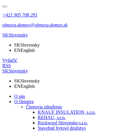
+421 905 708 291
obnova-domov@obnova-domov.sk
SK
Slovensky
SK
Slovensky
EN
English
Vytlačiť
RSS
SK
Slovensky
SK
Slovensky
EN
English
O nás
O členstve
Členovia združenia
KNAUF INSULATION, s.r.o.
REHAU, s.r.o.
Rockwool Slovensko,s.r.o.
Stavebné bytové družstvo