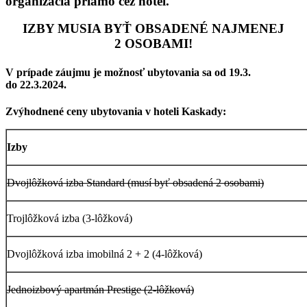
organizácia
priamo cez hotel.
IZBY MUSIA BYŤ OBSADENÉ NAJMENEJ
2 OSOBAMI!
V prípade záujmu je možnosť ubytovania sa od 19.3.
do 22.3.2024.
Zvýhodnené ceny ubytovania v hoteli Kaskady:
Izby
Dvojlôžková izba Standard (musí byť obsadená 2 osobami)
Trojlôžková izba (3-lôžková)
Dvojlôžková izba imobilná 2 + 2 (4-lôžková)
Jednoizbový apartmán Prestige (2-lôžková)