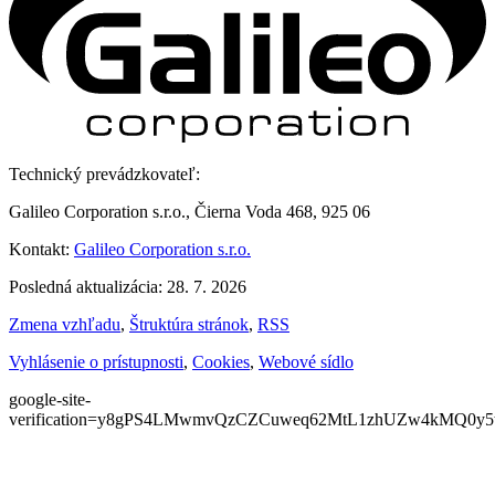
Technický prevádzkovateľ:
Galileo Corporation s.r.o., Čierna Voda 468, 925 06
Kontakt:
Galileo Corporation s.r.o.
Posledná aktualizácia: 28. 7. 2026
Zmena vzhľadu
,
Štruktúra stránok
,
RSS
Vyhlásenie o prístupnosti
,
Cookies
,
Webové sídlo
google-site-
verification=y8gPS4LMwmvQzCZCuweq62MtL1zhUZw4kMQ0y