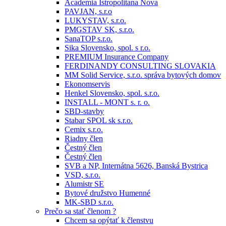
Academia Istropolitana Nova
PAVJAN, s.r.o
LUKYSTAV, s.r.o.
PMGSTAV SK, s.r.o.
SanaTOP s.r.o.
Sika Slovensko, spol. s r.o.
PREMIUM Insurance Company
FERDINANDY CONSULTING SLOVAKIA
MM Solid Service, s.r.o. správa bytových domov
Ekonomservis
Henkel Slovensko, spol. s.r.o.
INSTALL - MONT s. r. o.
SBD-stavby
Stabar SPOL sk s.r.o.
Cemix s.r.o.
Riadny člen
Čestný člen
Čestný člen
SVB a NP, Internátna 5626, Banská Bystrica
VSD, s.r.o.
Alumistr SE
Bytové družstvo Humenné
MK-SBD s.r.o.
Prečo sa stať členom ?
Chcem sa opýtať k členstvu