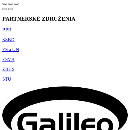
PARTNERSKÉ ZDRUŽENIA
BPB
SZBD
ZS a UN
ZSVB
ZBHS
STU