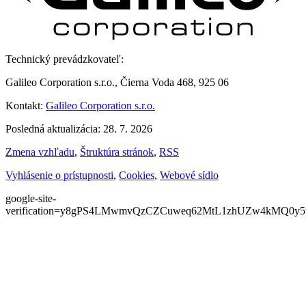
Technický prevádzkovateľ:
Galileo Corporation s.r.o., Čierna Voda 468, 925 06
Kontakt:
Galileo Corporation s.r.o.
Posledná aktualizácia: 28. 7. 2026
Zmena vzhľadu
,
Štruktúra stránok
,
RSS
Vyhlásenie o prístupnosti
,
Cookies
,
Webové sídlo
google-site-
verification=y8gPS4LMwmvQzCZCuweq62MtL1zhUZw4kMQ0y