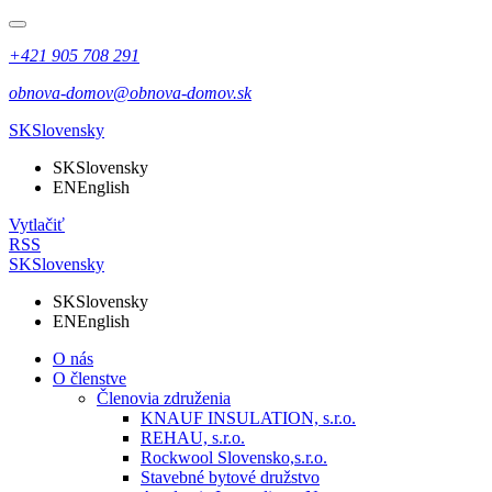
+421 905 708 291
obnova-domov@obnova-domov.sk
SK
Slovensky
SK
Slovensky
EN
English
Vytlačiť
RSS
SK
Slovensky
SK
Slovensky
EN
English
O nás
O členstve
Členovia združenia
KNAUF INSULATION, s.r.o.
REHAU, s.r.o.
Rockwool Slovensko,s.r.o.
Stavebné bytové družstvo