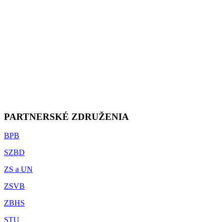
PARTNERSKÉ ZDRUŽENIA
BPB
SZBD
ZS a UN
ZSVB
ZBHS
STU