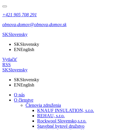
+421 905 708 291
obnova-domov@obnova-domov.sk
SK
Slovensky
SK
Slovensky
EN
English
Vytlačiť
RSS
SK
Slovensky
SK
Slovensky
EN
English
O nás
O členstve
Členovia združenia
KNAUF INSULATION, s.r.o.
REHAU, s.r.o.
Rockwool Slovensko,s.r.o.
Stavebné bytové družstvo