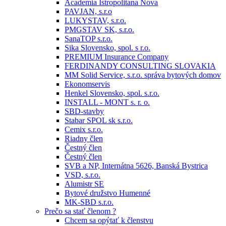
Academia Istropolitana Nova
PAVJAN, s.r.o
LUKYSTAV, s.r.o.
PMGSTAV SK, s.r.o.
SanaTOP s.r.o.
Sika Slovensko, spol. s r.o.
PREMIUM Insurance Company
FERDINANDY CONSULTING SLOVAKIA
MM Solid Service, s.r.o. správa bytových domov
Ekonomservis
Henkel Slovensko, spol. s.r.o.
INSTALL - MONT s. r. o.
SBD-stavby
Stabar SPOL sk s.r.o.
Cemix s.r.o.
Riadny člen
Čestný člen
Čestný člen
SVB a NP, Internátna 5626, Banská Bystrica
VSD, s.r.o.
Alumistr SE
Bytové družstvo Humenné
MK-SBD s.r.o.
Prečo sa stať členom ?
Chcem sa opýtať k členstvu