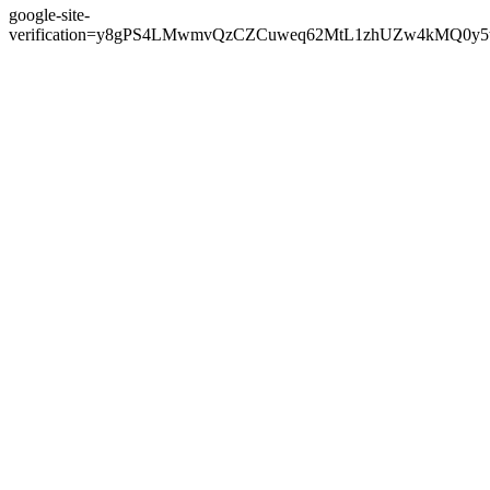
google-site-
verification=y8gPS4LMwmvQzCZCuweq62MtL1zhUZw4kMQ0y