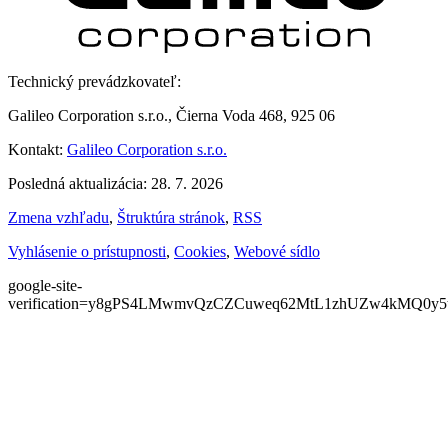
Technický prevádzkovateľ:
Galileo Corporation s.r.o., Čierna Voda 468, 925 06
Kontakt:
Galileo Corporation s.r.o.
Posledná aktualizácia: 28. 7. 2026
Zmena vzhľadu
,
Štruktúra stránok
,
RSS
Vyhlásenie o prístupnosti
,
Cookies
,
Webové sídlo
google-site-
verification=y8gPS4LMwmvQzCZCuweq62MtL1zhUZw4kMQ0y