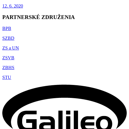
12. 6. 2020
PARTNERSKÉ ZDRUŽENIA
BPB
SZBD
ZS a UN
ZSVB
ZBHS
STU