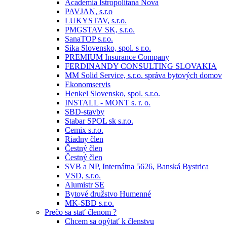
Academia Istropolitana Nova
PAVJAN, s.r.o
LUKYSTAV, s.r.o.
PMGSTAV SK, s.r.o.
SanaTOP s.r.o.
Sika Slovensko, spol. s r.o.
PREMIUM Insurance Company
FERDINANDY CONSULTING SLOVAKIA
MM Solid Service, s.r.o. správa bytových domov
Ekonomservis
Henkel Slovensko, spol. s.r.o.
INSTALL - MONT s. r. o.
SBD-stavby
Stabar SPOL sk s.r.o.
Cemix s.r.o.
Riadny člen
Čestný člen
Čestný člen
SVB a NP, Internátna 5626, Banská Bystrica
VSD, s.r.o.
Alumistr SE
Bytové družstvo Humenné
MK-SBD s.r.o.
Prečo sa stať členom ?
Chcem sa opýtať k členstvu