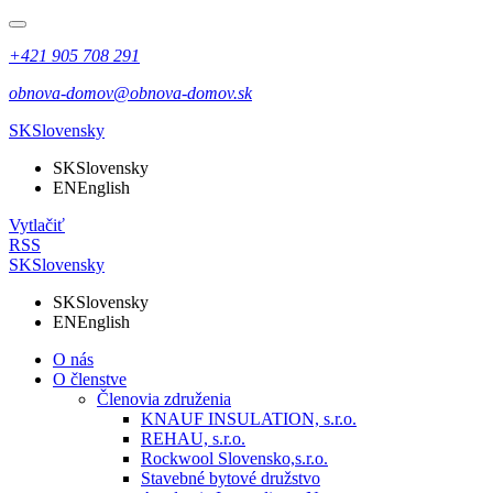
+421 905 708 291
obnova-domov@obnova-domov.sk
SK
Slovensky
SK
Slovensky
EN
English
Vytlačiť
RSS
SK
Slovensky
SK
Slovensky
EN
English
O nás
O členstve
Členovia združenia
KNAUF INSULATION, s.r.o.
REHAU, s.r.o.
Rockwool Slovensko,s.r.o.
Stavebné bytové družstvo